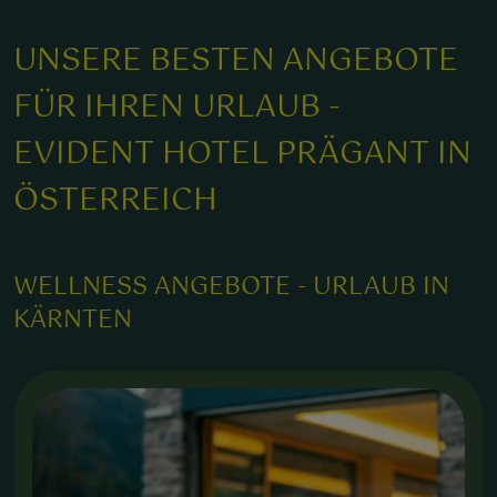
UNSERE BESTEN ANGEBOTE
FÜR IHREN URLAUB -
EVIDENT HOTEL PRÄGANT IN
ÖSTERREICH
ie wohltuende Atmosphäre der Hot Stone Massage förder
iefe Entspannung und Wohlbefinden im Wellnesshotel
rägant.
WELLNESS ANGEBOTE - URLAUB IN
KÄRNTEN