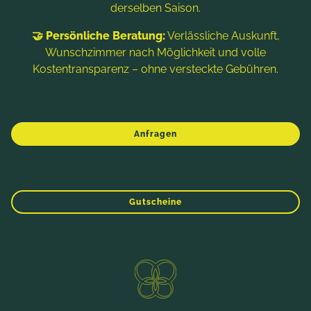
Meistern lässt die Phantasie spielen und bietet
derselben Saison.
mehrmals am Tag neue, aufregende, ...
🤝 Persönliche Beratung:
Verlässliche Auskunft,
ab
€ 148,-
Wunschzimmer nach Möglichkeit und volle
5 Zeiträume verfügbar
Kostentransparenz – ohne versteckte Gebühren.
MEHR INFOS
Anfragen
ANFRAGEN
WINTER
FRÜHLING
SOMMER
HERBST
BUCHEN
Gutscheine
Direktbucher-Vorteile
ANFRAGEN
BUCHEN