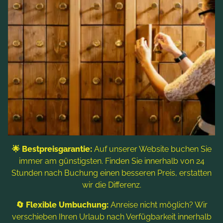
🌟 Bestpreisgarantie:
Auf unserer Website buchen Sie
immer am günstigsten. Finden Sie innerhalb von 24
Stunden nach Buchung einen besseren Preis, erstatten
Wie glüht die Sauna?
wir die Differenz.
🔄 Flexible Umbuchung:
Anreise nicht möglich? Wir
Heißgeliebt und schnell ausverkauft! Erleben Sie die
verschieben Ihren Urlaub nach Verfügbarkeit innerhalb
Aufguss-Tage im Hotel-SPA. Das Team von Sauna-