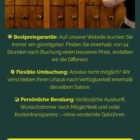
🌟 Bestpreisgarantie:
Auf unserer Website buchen Sie
immer am günstigsten. Finden Sie innerhalb von 24
Stunden nach Buchung einen besseren Preis, erstatten
wir die Differenz.
🔄 Flexible Umbuchung:
Anreise nicht möglich? Wir
Der Golfplatz begeistert mit seiner weiten
verschieben Ihren Urlaub nach Verfügbarkeit innerhalb
4.
Loch: 373 m/283 m - Par 4 - HCP 11
Naturkulisse und lädt zu sportlichen Aktivitäten
derselben Saison.
"Ideal ist ein Hook beim Drive. Der zweite Schlag
im Freien ein.
hat es aber in sich: Er muss mit Power über
🤝 Persönliche Beratung:
Verlässliche Auskunft,
Wunschzimmer nach Möglichkeit und volle
einen kleinen Bach, rauf auf ein welliges Green
Kostentransparenz – ohne versteckte Gebühren.
gespielt werden. Den Bunker sollte man
möglichst meiden."
5.
Loch: 156 m/142 m - Par 3 - HCP 17