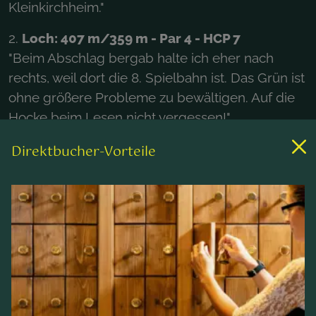
Kleinkirchheim."
2.
Loch: 407 m/359 m - Par 4 - HCP 7
"Beim Abschlag bergab halte ich eher nach
rechts, weil dort die 8. Spielbahn ist. Das Grün ist
ohne größere Probleme zu bewältigen. Auf die
Hocke beim Lesen nicht vergessen!"
3.
Loch: 329 m/282 m - Par 4 - HCP 13
Direktbucher-Vorteile
"Zweimal ein gutes Eisen fünf und schon verliert
dieses verdammt happige Loch seinen
Schrecken. Das Grün spiele ich kurz an, weil
rechts und dahinter ein schnell fließendes
Wasser die Bälle verschluckt."