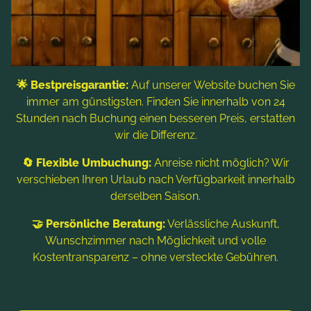
Vorträge und Firmenveranstaltungen in Bad
Kleinkirchheim die perfekte Infrastruktur und
Eventlocation. In zentraler und ruhiger Lage
bietet das 4*-Hotel 36
Zimmer
, zwei
🌟 Bestpreisgarantie:
Auf unserer Website buchen Sie
Räumlichkeiten für bis zu 35 Personen und einen
immer am günstigsten. Finden Sie innerhalb von 24
SPA Bereich
auf über 2.000 qm, der von
Stunden nach Buchung einen besseren Preis, erstatten
Hotelgästen kostenlos benützt werden kann. Das
wir die Differenz.
Hotel liegt im
Winter
gegenüber der Piste und
🔄 Flexible Umbuchung:
Anreise nicht möglich? Wir
im
Sommer
bietet das Hotel beste
verschieben Ihren Urlaub nach Verfügbarkeit innerhalb
Voraussetzungen für ein abwechslungsreiches
derselben Saison.
Outdoorprogramm. In der Organisation von
Seminaren und Firmenevents ist das Team rund
🤝 Persönliche Beratung:
Verlässliche Auskunft,
Wunschzimmer nach Möglichkeit und volle
um Familie Prägant professionell und routiniert.
Kostentransparenz – ohne versteckte Gebühren.