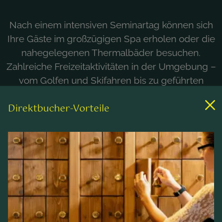
Nach einem intensiven Seminartag können sich
Ihre Gäste im großzügigen Spa erholen oder die
nahegelegenen Thermalbäder besuchen.
Zahlreiche Freizeitaktivitäten in der Umgebung –
vom Golfen und Skifahren bis zu geführten
Wanderungen im Biosphärenpark Nockberge –
Direktbucher-Vorteile
machen Ihren Aufenthalt abwechslungsreich
und unvergesslich. So verbinden wir
Seminararbeit und Erholung optimal.
TAGUNGSHOTEL FÜR FIRMEN-EVENTS UND
INCENTIVES
Das Hotel Prägant**** bietet für kleine Seminare,