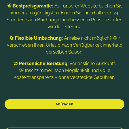
Erleben Sie als werdende Eltern eine
🌟 Bestpreisgarantie:
Auf unserer Website buchen Sie
entspannte Auszeit im New Life Hotel Prägant in
immer am günstigsten. Finden Sie innerhalb von 24
Stunden nach Buchung einen besseren Preis, erstatten
Bad Kleinkirchheim. Genießen Sie genussvolle
wir die Differenz.
Tage in Ihrem Babymoon in Kärnten und senden
Sie uns gleich Ihre
unverbindliche Anfrage
.
🔄 Flexible Umbuchung:
Anreise nicht möglich? Wir
verschieben Ihren Urlaub nach Verfügbarkeit innerhalb
derselben Saison.
EINE WUNDERVOLLE ERINNERUNG AN
🤝 Persönliche Beratung:
Verlässliche Auskunft,
IHREN BABYBAUCH
Wunschzimmer nach Möglichkeit und volle
Kostentransparenz – ohne versteckte Gebühren.
Anfragen
WINTER
FRÜHLING
SOMMER
HERBST