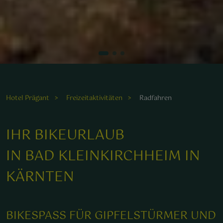
Ein aufregendes Mountainbike-Abenteuer inmitten der
beeindruckenden Nockberge begeistert Naturliebhaber.
Hotel Prägant
Freizeitaktivitäten
Radfahren
IHR BIKEURLAUB
er
D
u
IN BAD KLEINKIRCHHEIM IN
KÄRNTEN
BIKESPASS FÜR GIPFELSTÜRMER UND