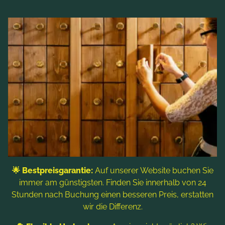
Adrenalinbedarf.
🌟 Bestpreisgarantie:
Auf unserer Website buchen Sie
Am idyllischen Brennsee genießen Gäste die
immer am günstigsten. Finden Sie innerhalb von 24
Abgerundet wird das Angebot durch
Ruhe der Natur und die Freiheit beim Radfahren.
Stunden nach Buchung einen besseren Preis, erstatten
professionell geführte Touren und
wir die Differenz.
Techniktrainings mehrmals die Woche. Viele