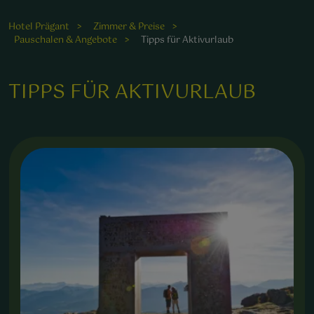
malerischen Berglandschaft im Sonnenuntergang.
Hotel Prägant
Zimmer & Preise
Pauschalen & Angebote
Tipps für Aktivurlaub
TIPPS FÜR AKTIVURLAUB
ntspannte Wanderungen inmitten einer malerischen
andschaft fördern das Wohlbefinden und die
aturverbundenheit.