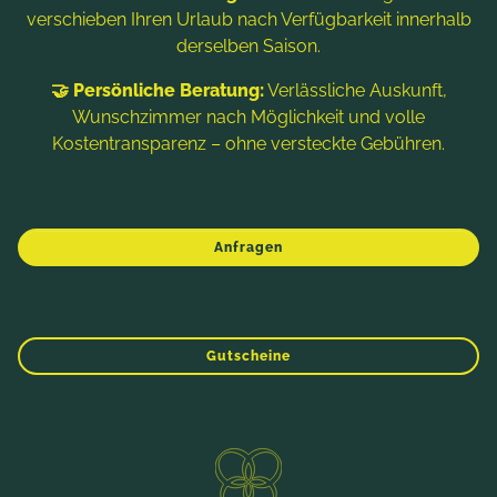
geführte Touren mit erfahrenen Guides mehrmals die
verschieben Ihren Urlaub nach Verfügbarkeit innerhalb
Woche zB: E-Mountainbike-Panoramatour,
derselben Saison.
Techniktraining, Erlebnistour am Flow Country Trail
oder "Von den Thermen zum See" ...
🤝 Persönliche Beratung:
Verlässliche Auskunft,
ab
€ 444,-
Wunschzimmer nach Möglichkeit und volle
1 Zeitraum verfügbar
Kostentransparenz – ohne versteckte Gebühren.
MEHR INFOS
Anfragen
ANFRAGEN
WINTER
FRÜHLING
SOMMER
HERBST
BUCHEN
Gutscheine
Direktbucher-Vorteile