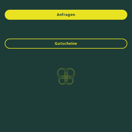
Anfragen
WINTER
FRÜHLING
SOMMER
HERBST
Gutscheine
Direktbucher-Vorteile
ANFRAGEN
BUCHEN
Hotel Prägant - Hotelprospekt
HOTEL PRÄGANT ZUM DURCHBLÄTTERN
FÜR ZUHAUSE
Sie möchten bereits ein Stück Urlaub in Händen
halten? Gerne schicken wir Ihnen ein Angebot -
fragen Sie einfach mit einer E-Mail an