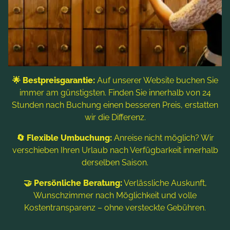
BROSCHÜRE ZUM
DOWNLOAD
HOTEL PRÄGANT IM ÜBERBLICK
🌟 Bestpreisgarantie:
Auf unserer Website buchen Sie
Vorfreude ist bekanntlich die schönste Freude.
immer am günstigsten. Finden Sie innerhalb von 24
Stunden nach Buchung einen besseren Preis, erstatten
Damit Sie sich schon vorab auf Ihren
wir die Differenz.
wohlverdienten Urlaub im ****Hotel Prägant in
Bad Kleinkirchheim einstimmen können, senden
🔄 Flexible Umbuchung:
Anreise nicht möglich? Wir
wir Ihnen gerne ein individuelles Angebot mit
verschieben Ihren Urlaub nach Verfügbarkeit innerhalb
derselben Saison.
vielen nützlichen Informationen rund um Ihren
Urlaub in den Kärntner Nockbergen. So wird
🤝 Persönliche Beratung:
Verlässliche Auskunft,
bereits die Urlaubsplanung zum Erlebnis!
Wunschzimmer nach Möglichkeit und volle
Kostentransparenz – ohne versteckte Gebühren.