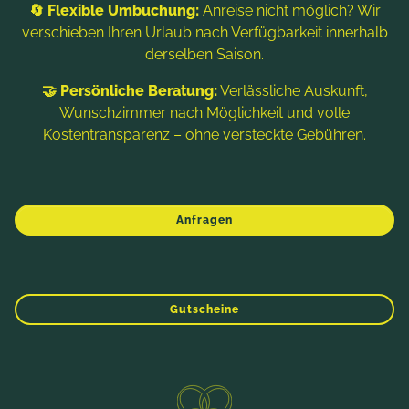
🔄 Flexible Umbuchung:
Anreise nicht möglich? Wir
verschieben Ihren Urlaub nach Verfügbarkeit innerhalb
derselben Saison.
🤝 Persönliche Beratung:
Verlässliche Auskunft,
Wunschzimmer nach Möglichkeit und volle
Kostentransparenz – ohne versteckte Gebühren.
Nähere Informationen:
ASFINAG (Vignette)
Autobahnen- und Schnellstraßen-
Anfragen
Finanzierungs-Aktiengesellschaft
Rotenturmstraße 5-9, Postfach 983
WINTER
FRÜHLING
SOMMER
HERBST
A-1011 Wien
Gutscheine
Tel.:
+43 50 108-10000
office@asfinag.at
Homepage:
www.asfinag.at
Direktbucher-Vorteile