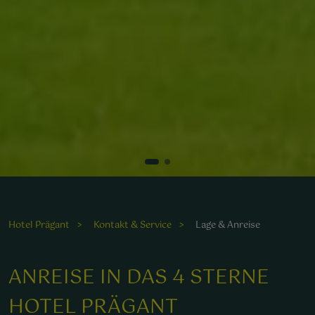
Das Wellnesshotel Prägant bietet eine harmonische
Atmosphäre für Erholungssuchende inmitten der
malerischen Alpenlandschaft.
Hotel Prägant
Kontakt & Service
Lage & Anreise
lühende Pflanzen schaffen eine einladende Atmosphäre fü
ANREISE IN DAS 4 STERNE
rholsame Momente im Freien am Hotelpool.
HOTEL PRÄGANT