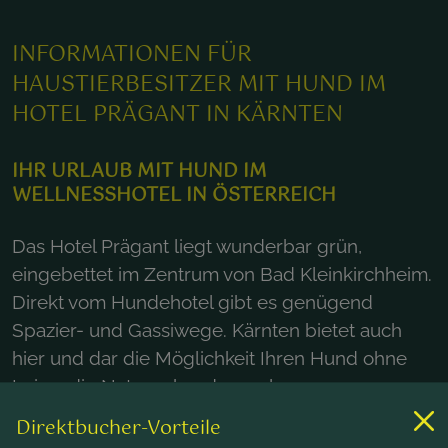
INFORMATIONEN FÜR
HAUSTIERBESITZER MIT HUND IM
HOTEL PRÄGANT IN KÄRNTEN
IHR URLAUB MIT HUND IM
WELLNESSHOTEL IN ÖSTERREICH
Das Hotel Prägant liegt wunderbar grün,
eingebettet im Zentrum von Bad Kleinkirchheim.
Direkt vom Hundehotel gibt es genügend
Spazier- und Gassiwege. Kärnten bietet auch
hier und dar die Möglichkeit Ihren Hund ohne
Leine, die Natur erkunden zu lassen.
Direktbucher-Vorteile
Erleben Sie einen unvergesslichen,