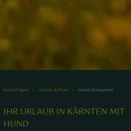
Die idyllische Umgebung am Millstätter See lädt zur
Entspannung und Naturerfahrung ein.
Hotel Prägant
Zimmer & Preise
Hunde & Haustiere
ie idyllische Umgebung am Millstätter See lädt zur
IHR URLAUB IN KÄRNTEN MIT
ntspannung und Naturerfahrung ein.
HUND