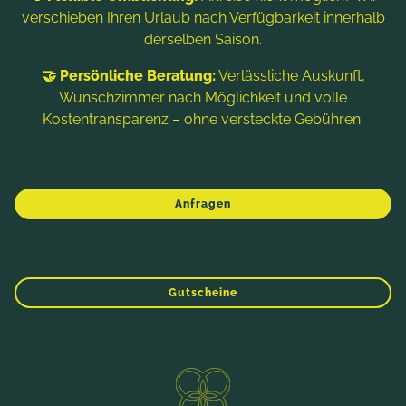
verschieben Ihren Urlaub nach Verfügbarkeit innerhalb
derselben Saison.
🤝 Persönliche Beratung:
Verlässliche Auskunft,
Wunschzimmer nach Möglichkeit und volle
Kostentransparenz – ohne versteckte Gebühren.
Anfragen
WINTER
FRÜHLING
SOMMER
HERBST
Gutscheine
Die freundliche Atmosphäre im Hotel Prägant
MIT DEM VIERBEINER IN RESTAURANT &
bietet einen perfekten Rückzugsort für
BAR
Tierliebhaber.
Direktbucher-Vorteile
Im hundefreundlichen Hotel Prägant in Kärnten
sind Ihre Vierbeiner herzlich willkommen – auch