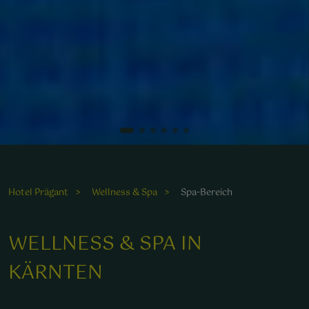
Erleben Sie Ruhe und Entspannung am Freiluftpool mit
atemberaubender Bergkulisse.
Hotel Prägant
Wellness & Spa
Spa-Bereich
WELLNESS & SPA IN
KÄRNTEN
ohlfühlmomente erwarten Sie in der entspannenden
ounge des Wellnesshotels Prägant.