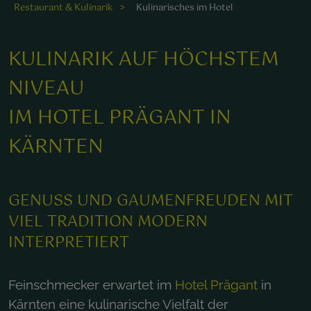
Restaurant & Kulinarik
Kulinarisches im Hotel
as Dessert vereint frische Zutaten und handwerkliches
KULINARIK AUF HÖCHSTEM
önnen für ein unvergessliches Geschmackserlebnis.
NIVEAU
IM HOTEL PRÄGANT IN
KÄRNTEN
GENUSS UND GAUMENFREUDEN MIT
VIEL TRADITION MODERN
INTERPRETIERT
Feinschmecker erwartet im
Hotel Prägant
in
Kärnten eine kulinarische Vielfalt der