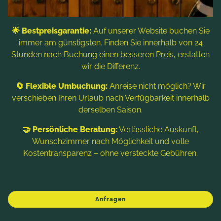
Alpe Adria Küche nach den Elementen im Hotel
Prägant in Österreich!
🌟 Bestpreisgarantie:
Auf unserer Website buchen Sie
immer am günstigsten. Finden Sie innerhalb von 24
Als zertifizierter Kärntner Genusswirt stehen wir
Stunden nach Buchung einen besseren Preis, erstatten
für strenge Qualitätskontrollen bei Herkunft und
wir die Differenz.
Einkauf unserer Zutaten. Unsere Produkte
stammen direkt von ausgewählten Landwirten
🔄 Flexible Umbuchung:
Anreise nicht möglich? Wir
verschieben Ihren Urlaub nach Verfügbarkeit innerhalb
und Produzenten der Region Nockberge und
derselben Saison.
des Alpe-Adria-Raums – kontrolliert, transparent
und nachhaltig.
🤝 Persönliche Beratung:
Verlässliche Auskunft,
Wunschzimmer nach Möglichkeit und volle
Kostentransparenz – ohne versteckte Gebühren.
Anfragen