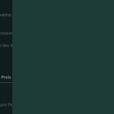
kabine
 unseren Ruheoasen
e das
Wohlgefühl mit nach Hause.
 Preis
ANFRAGEN
 pro Person
BUCHEN