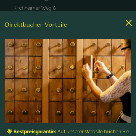
Kirchheimer Weg 6
A-9546 Bad Kleinkirchheim
Österreich
Direktbucher-Vorteile
+43 4240 452
hotel@praegant.at
Links
Zimmer & Preise
Wellness & Spa
Freizeitaktivitäten
Kontakt & Service
Blog
Folgen Sie uns
🌟 Bestpreisgarantie:
Auf unserer Website buchen Sie