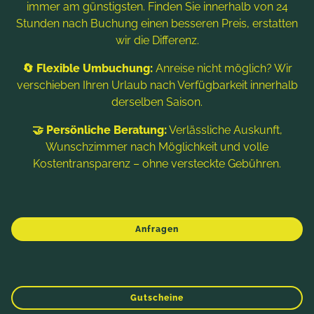
immer am günstigsten. Finden Sie innerhalb von 24
Stunden nach Buchung einen besseren Preis, erstatten
wir die Differenz.
🔄 Flexible Umbuchung:
Anreise nicht möglich? Wir
verschieben Ihren Urlaub nach Verfügbarkeit innerhalb
derselben Saison.
Hinweis: Bildtitel, Alt-Texte und Beschreibungen werden
🤝 Persönliche Beratung:
Verlässliche Auskunft,
teilweise mit Hilfe von KI erstellt. Weitere Informationen finden
Sie in der
Datenschutzerklärung
.
Wunschzimmer nach Möglichkeit und volle
Kostentransparenz – ohne versteckte Gebühren.
Impressum
Datenschutzerklärung
Sitemap
Anfragen
Gutscheine