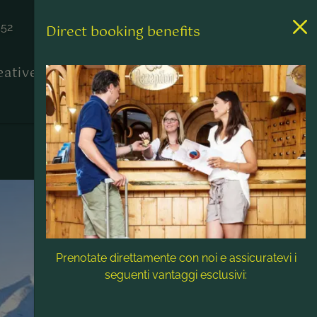
452
Direct booking benefits
reative
Contatto & Assistenza
Prenotate direttamente con noi e assicuratevi i
seguenti vantaggi esclusivi: