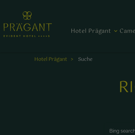
Hotel Prägant
Came
Hotel Prägant
Suche
R
Bing search