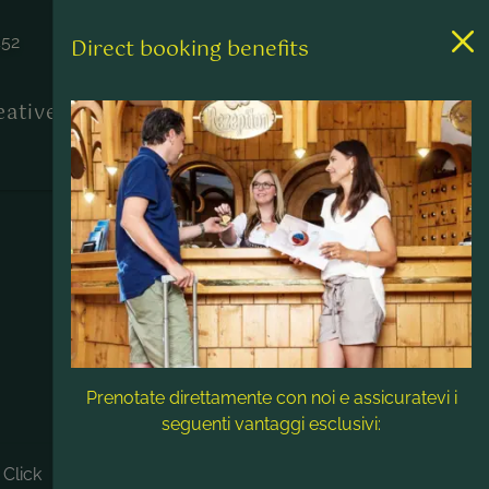
452
Direct booking benefits
reative
Contatto & Assistenza
Prenotate direttamente con noi e assicuratevi i
seguenti vantaggi esclusivi:
 Click