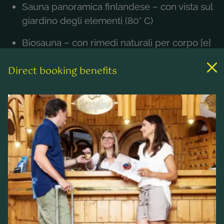
Sauna panoramica finlandese – con vista sul
giardino degli elementi (80° C)
Biosauna – con rimedi naturali per corpo [e]
mente (55-60° C)
Direct booking benefits
Bagno di vapore salino – apre i pori, migliora
la circolazione sanguigna & libera le vie
respiratorie
Ice Crasher – rinvigorisce il corpo [e] la
mente
Sala relax - con vista sul magnifico Castello
Imperiale "farfalla"
Massaggio esteso [e] area di bellezza –
camere luminose [e] amichevoli