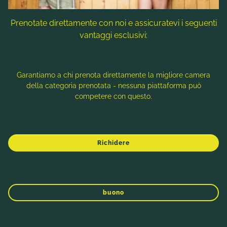
Per tutta la famiglia:
Prenotate direttamente con noi e assicuratevi i seguenti
Snack bar - salutare calcio vitaminico in
vantaggi esclusivi:
mezzo
Piscina interna riscaldata (30° C)
Garantiamo a chi prenota direttamente la migliore camera
Piscina esterna riscaldata tutto l'anno
della categoria prenotata - nessuna piattaforma può
2 sale relax più accoglienti con letti a castello
competere con questo.
[e] nicchie accoglienti
Galleria panoramica & terrazza solarium
presso il ristorante dell'hotel
Richidere
INVERNO
PRIMAVERA
ESTATE
AUTUNNO
buono