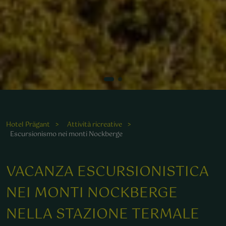
Hotel Prägant
Attività ricreative
Escursionismo nei monti Nockberge
ie idyllische Kulisse lädt zum Erleben von Natur und
VACANZA ESCURSIONISTICA
ntspannung ein, ideal für einen erholsamen Wanderurlaub
NEI MONTI NOCKBERGE
NELLA STAZIONE TERMALE