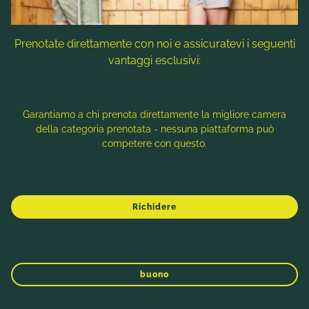
Prenotate direttamente con noi e assicuratevi i seguenti
vantaggi esclusivi:
Garantiamo a chi prenota direttamente la migliore camera
della categoria prenotata - nessuna piattaforma può
competere con questo.
NOCK/ART – UN'OPERA D'ARTE PASSO
PER PASSO A BAD KLEINKIRCHHEIM
Richidere
Per dirlo con le parole di Johann Wolfgang von
Goethe:
INVERNO
PRIMAVERA
ESTATE
AUTUNNO
"Sei stato veramente solo dove sei stato a
buono
piedi."