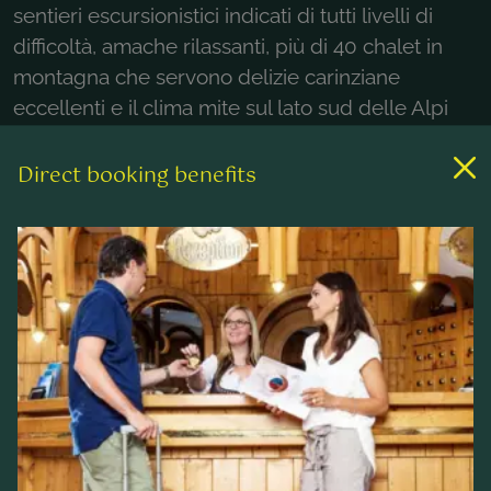
sentieri escursionistici indicati di tutti livelli di
difficoltà, amache rilassanti, più di 40 chalet in
montagna che servono delizie carinziane
eccellenti e il clima mite sul lato sud delle Alpi
garantisce una vacanza escursionistica di alta
classe a Bad Kleinkirchheim in Carinzia.
Direct booking benefits
Il bel paesaggio, gli chalet, fattorie in montagna e
ruscelli chiari garantiscono il rilassamento.
Durante una vacanza escursionistica in Carinzia si
può dimenticare la vita quotidiana e davvero
rallentare!