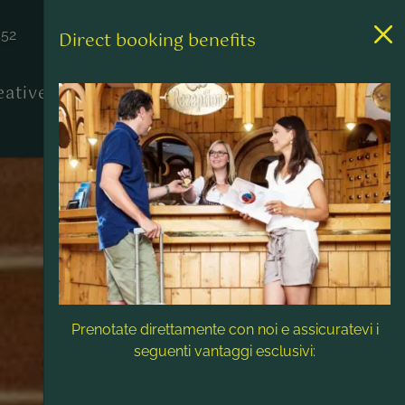
452
Direct booking benefits
reative
Contatto & Assistenza
Prenotate direttamente con noi e assicuratevi i
seguenti vantaggi esclusivi: