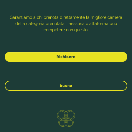
20% per il campo da golf del Lago di Millstatt Ingresso
gratuito alla piscina Sittlinger
Garantiamo a chi prenota direttamente la migliore camera
da
€ 123,-
della categoria prenotata - nessuna piattaforma può
1 data di prenotazione disponibile
competere con questo.
MAGGIORI INFORMAZIONI
Richidere
RICHIEDERE
INVERNO
PRIMAVERA
ESTATE
AUTUNNO
PRENOTAZIONE
buono
Miglior prezzo
RICHIEDERE
PRENOTAZIONE ONLINE