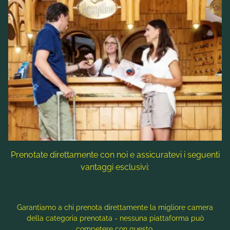
Guide professionali, corsi di tecnica e
collegamenti con funivie, battelli o bike shuttle
rendono semplice organizzare ogni giornata.
Prenotate direttamente con noi e assicuratevi i seguenti
vantaggi esclusivi:
Garantiamo a chi prenota direttamente la migliore camera
della categoria prenotata - nessuna piattaforma può
competere con questo.