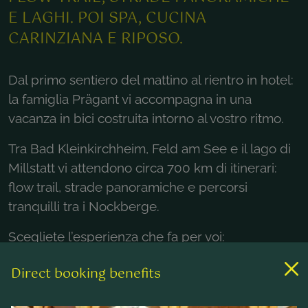
E LAGHI. POI SPA, CUCINA
CARINZIANA E RIPOSO.
Dal primo sentiero del mattino al rientro in hotel:
la famiglia Prägant vi accompagna in una
vacanza in bici costruita intorno al vostro ritmo.
Tra Bad Kleinkirchheim, Feld am See e il lago di
Millstatt vi attendono circa 700 km di itinerari:
flow trail, strade panoramiche e percorsi
tranquilli tra i Nockberge.
Scegliete l’esperienza che fa per voi:
Mountain bike e flow trail
Direct booking benefits
Bici da strada
E-bike