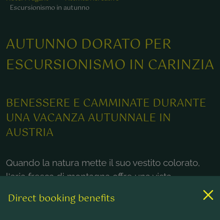
Escursionismo in autunno
AUTUNNO DORATO PER
ESCURSIONISMO IN CARINZIA
BENESSERE E CAMMINATE DURANTE
UNA VACANZA AUTUNNALE IN
AUSTRIA
Quando la natura mette il suo vestito colorato,
l'aria fresca di montagna offre una vista
mozzafiato in lontananza e le cime ondulanti
Direct booking benefits
hanno un luccichio d'oro nei raggi caldi di sole –
in questo momento la stagione più bella ha