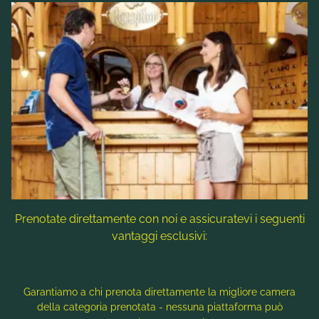
cominciato per molti appassionati
dell'escursionismo. Durante "l'autunno dorato", il
paesaggio magnifico dei monti Nockberge
esercita un fascino speciale sui sensi: vario e
ricco di colore.
Prenotate direttamente con noi e assicuratevi i seguenti
vantaggi esclusivi:
Garantiamo a chi prenota direttamente la migliore camera
della categoria prenotata - nessuna piattaforma può