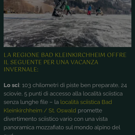
LA REGIONE BAD KLEINKIRCHHEIM OFFRE
IL SEGUENTE PER UNA VACANZA
INVERNALE:
Lo sci
: 103 chilometri di piste ben preparate, 24
sciovie, 5 punti di accesso alla località sciistica
senza lunghe file – la
località sciistica Bad
Kleinkirchheim / St. Oswald
promette
divertimento sciistico vario con una vista
panoramica mozzafiato sul mondo alpino del