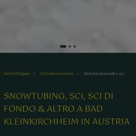
Die verschneiten Pisten laden zu aufregenden
Winterabenteuern im Herzen Kärntens ein.
Hotel Prägant
Attività ricreative
Attività invernali e sci
SNOWTUBING, SCI, SCI DI
FONDO & ALTRO A BAD
KLEINKIRCHHEIM IN AUSTRIA