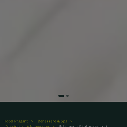
Hotel Prägant
Benessere & Spa
Gravidanza & Babymoon
Babymoon & futuri genitori