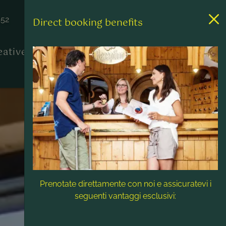
452
Direct booking benefits
reative
Contatto & Assistenza
Prenotate direttamente con noi e assicuratevi i
seguenti vantaggi esclusivi: