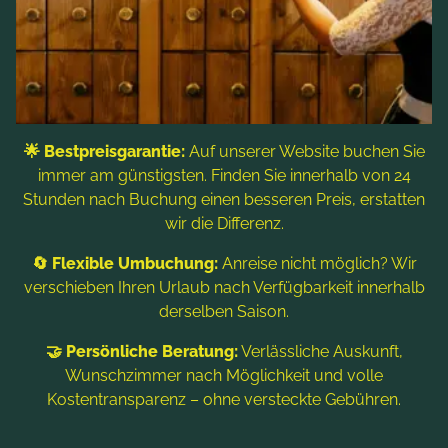
Freizeitaktivitäten
Kontakt & Service
Blog
Folgen Sie uns
🌟 Bestpreisgarantie:
Auf unserer Website buchen Sie
immer am günstigsten. Finden Sie innerhalb von 24
Stunden nach Buchung einen besseren Preis, erstatten
wir die Differenz.
🔄 Flexible Umbuchung:
Anreise nicht möglich? Wir
verschieben Ihren Urlaub nach Verfügbarkeit innerhalb
derselben Saison.
Hinweis: Bildtitel, Alt-Texte und Beschreibungen werden
🤝 Persönliche Beratung:
Verlässliche Auskunft,
teilweise mit Hilfe von KI erstellt. Weitere Informationen finden
Sie in der
Datenschutzerklärung
.
Wunschzimmer nach Möglichkeit und volle
Kostentransparenz – ohne versteckte Gebühren.
Impressum
Datenschutzerklärung
Sitemap