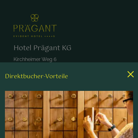
Hotel Prägant KG
Kirchheimer Weg 6
A-9546 Bad Kleinkirchheim
Österreich
Direktbucher-Vorteile
+43 4240 452
hotel@praegant.at
Links
Zimmer & Preise
Wellness & Spa