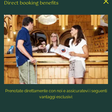
Direct booking benefits
Links
Camere & Tariffe
Benessere & Spa
Attività ricreative
Contatto & Assistenza
Follow us
Prenotate direttamente con noi e assicuratevi i seguenti
vantaggi esclusivi:
Nota: i titoli delle immagini, i testi alternativi e le descrizioni