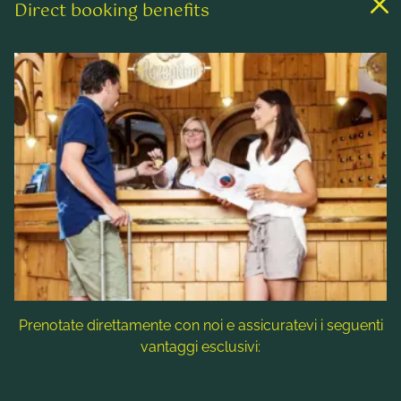
Direct booking benefits
Links
Camere & Tariffe
Benessere & Spa
Attività ricreative
Contatto & Assistenza
Follow us
Prenotate direttamente con noi e assicuratevi i seguenti
vantaggi esclusivi:
Nota: i titoli delle immagini, i testi alternativi e le descrizioni