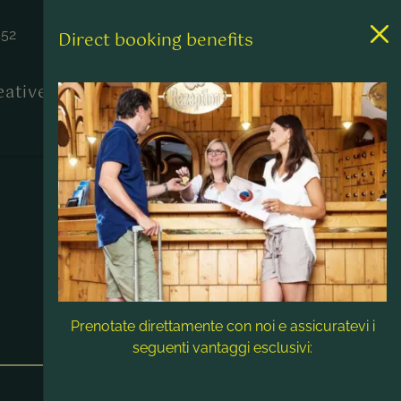
452
Direct booking benefits
reative
Contatto & Assistenza
Prenotate direttamente con noi e assicuratevi i
seguenti vantaggi esclusivi: