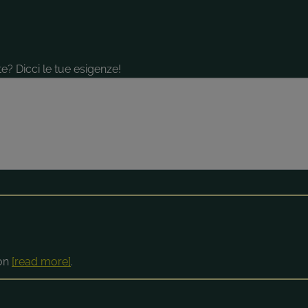
e? Dicci le tue esigenze!
ion
[read more]
.