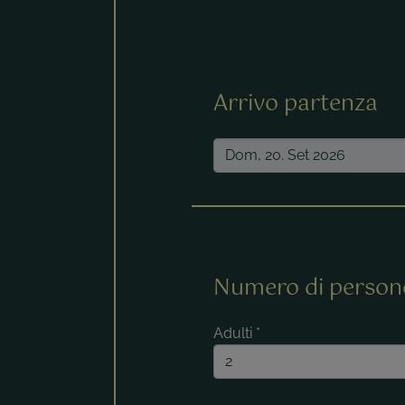
Fields marked with a * are requ
Arrivo partenza
Numero di person
Adulti
*