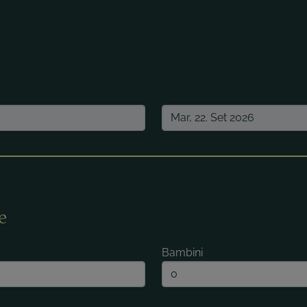
ired.
e
Bambini