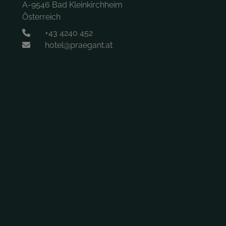
A-9546 Bad Kleinkirchheim
Österreich
+43 4240 452
hotel@praegant.at