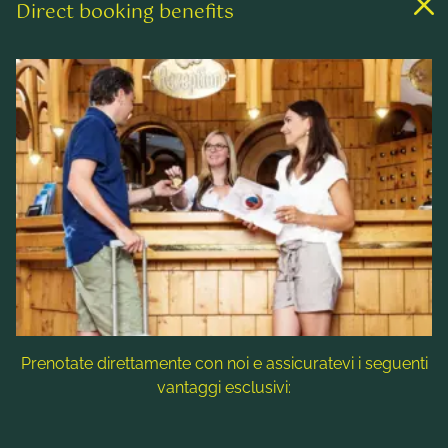
Direct booking benefits
Links
Camere & Tariffe
Benessere & Spa
Attività ricreative
Contatto & Assistenza
Follow us
Prenotate direttamente con noi e assicuratevi i seguenti
vantaggi esclusivi:
Nota: i titoli delle immagini, i testi alternativi e le descrizioni