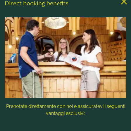
Direct booking benefits
Links
Camere & Tariffe
Benessere & Spa
Attività ricreative
Contatto & Assistenza
Follow us
Prenotate direttamente con noi e assicuratevi i seguenti
vantaggi esclusivi:
Nota: i titoli delle immagini, i testi alternativi e le descrizioni