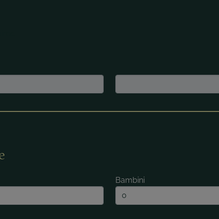
ired.
e
Bambini