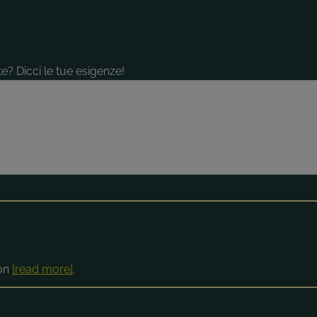
e? Dicci le tue esigenze!
ion
[read more]
.