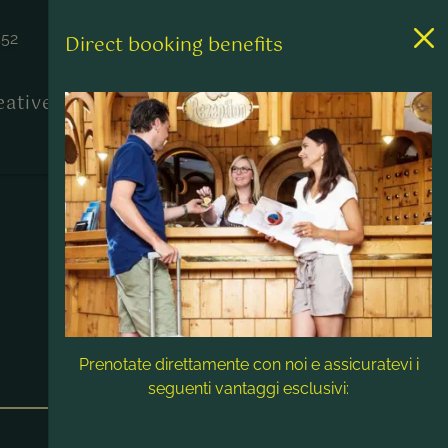
452
Direct booking benefits
reative
Contatto & Assistenza
Prenotate direttamente con noi e assicuratevi i
seguenti vantaggi esclusivi: