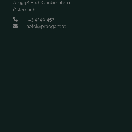
A-9546 Bad Kleinkirchheim
Österreich
+43 4240 452
hotel@praegant.at