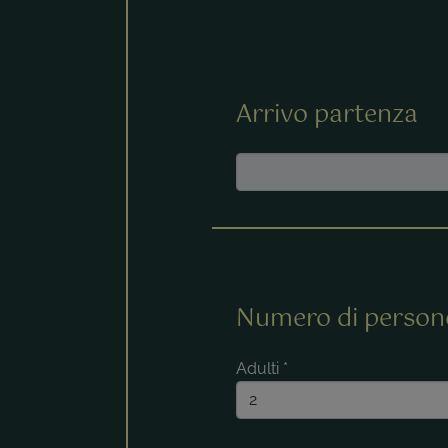
Fields marked with a * are requ
Arrivo partenza
Numero di person
Adulti
*