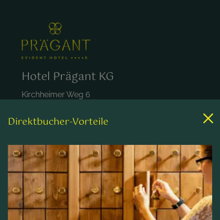
Hotel Prägant KG
Kirchheimer Weg 6
A-9546 Bad Kleinkirchheim
Österreich
Direktbucher-Vorteile
+43 4240 452
hotel@praegant.at
Links
Zimmer & Preise
Wellness & Spa