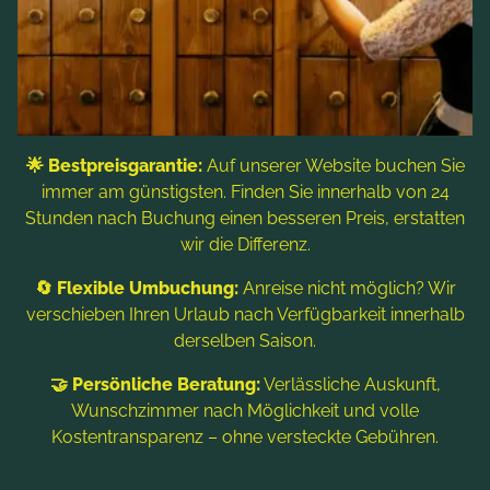
Freizeitaktivitäten
Kontakt & Service
Blog
Folgen Sie uns
🌟 Bestpreisgarantie:
Auf unserer Website buchen Sie
immer am günstigsten. Finden Sie innerhalb von 24
Stunden nach Buchung einen besseren Preis, erstatten
wir die Differenz.
🔄 Flexible Umbuchung:
Anreise nicht möglich? Wir
verschieben Ihren Urlaub nach Verfügbarkeit innerhalb
derselben Saison.
Hinweis: Bildtitel, Alt-Texte und Beschreibungen werden
🤝 Persönliche Beratung:
Verlässliche Auskunft,
teilweise mit Hilfe von KI erstellt. Weitere Informationen finden
Sie in der
Datenschutzerklärung
.
Wunschzimmer nach Möglichkeit und volle
Kostentransparenz – ohne versteckte Gebühren.
Impressum
Datenschutzerklärung
Sitemap