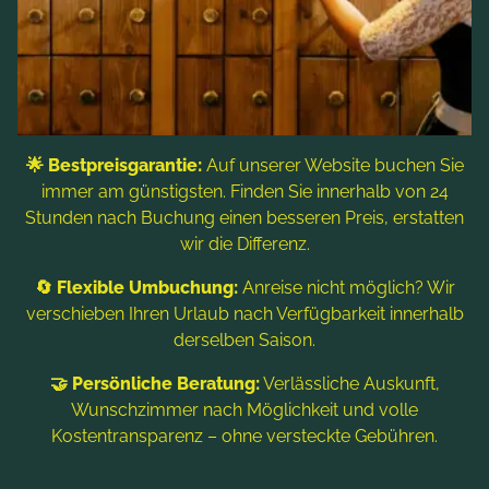
Freizeitaktivitäten
Kontakt & Service
Blog
Folgen Sie uns
🌟 Bestpreisgarantie:
Auf unserer Website buchen Sie
immer am günstigsten. Finden Sie innerhalb von 24
Stunden nach Buchung einen besseren Preis, erstatten
wir die Differenz.
🔄 Flexible Umbuchung:
Anreise nicht möglich? Wir
verschieben Ihren Urlaub nach Verfügbarkeit innerhalb
derselben Saison.
Hinweis: Bildtitel, Alt-Texte und Beschreibungen werden
🤝 Persönliche Beratung:
Verlässliche Auskunft,
teilweise mit Hilfe von KI erstellt. Weitere Informationen finden
Sie in der
Datenschutzerklärung
.
Wunschzimmer nach Möglichkeit und volle
Kostentransparenz – ohne versteckte Gebühren.
Impressum
Datenschutzerklärung
Sitemap