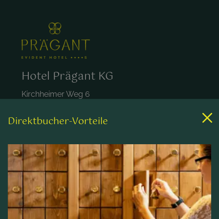
Hotel Prägant KG
Kirchheimer Weg 6
A-9546 Bad Kleinkirchheim
Österreich
Direktbucher-Vorteile
+43 4240 452
hotel@praegant.at
Links
Zimmer & Preise
Wellness & Spa