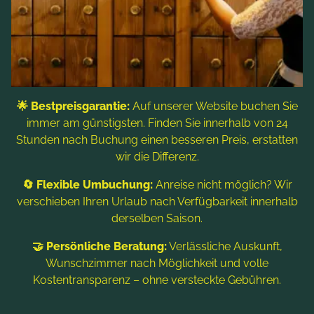
Freizeitaktivitäten
Kontakt & Service
Blog
Folgen Sie uns
🌟 Bestpreisgarantie:
Auf unserer Website buchen Sie
immer am günstigsten. Finden Sie innerhalb von 24
Stunden nach Buchung einen besseren Preis, erstatten
wir die Differenz.
🔄 Flexible Umbuchung:
Anreise nicht möglich? Wir
verschieben Ihren Urlaub nach Verfügbarkeit innerhalb
derselben Saison.
Hinweis: Bildtitel, Alt-Texte und Beschreibungen werden
🤝 Persönliche Beratung:
Verlässliche Auskunft,
teilweise mit Hilfe von KI erstellt. Weitere Informationen finden
Sie in der
Datenschutzerklärung
.
Wunschzimmer nach Möglichkeit und volle
Kostentransparenz – ohne versteckte Gebühren.
Impressum
Datenschutzerklärung
Sitemap