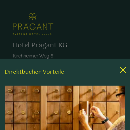
Hotel Prägant KG
Kirchheimer Weg 6
A-9546 Bad Kleinkirchheim
Österreich
Direktbucher-Vorteile
+43 4240 452
hotel@praegant.at
Links
Zimmer & Preise
Wellness & Spa