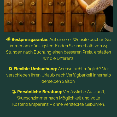
Freizeitaktivitäten
Kontakt & Service
Blog
Folgen Sie uns
🌟 Bestpreisgarantie:
Auf unserer Website buchen Sie
immer am günstigsten. Finden Sie innerhalb von 24
Stunden nach Buchung einen besseren Preis, erstatten
wir die Differenz.
🔄 Flexible Umbuchung:
Anreise nicht möglich? Wir
verschieben Ihren Urlaub nach Verfügbarkeit innerhalb
derselben Saison.
Hinweis: Bildtitel, Alt-Texte und Beschreibungen werden
🤝 Persönliche Beratung:
Verlässliche Auskunft,
teilweise mit Hilfe von KI erstellt. Weitere Informationen finden
Sie in der
Datenschutzerklärung
.
Wunschzimmer nach Möglichkeit und volle
Kostentransparenz – ohne versteckte Gebühren.
Impressum
Datenschutzerklärung
Sitemap