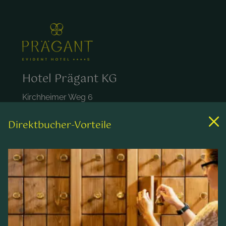
Hotel Prägant KG
Kirchheimer Weg 6
A-9546 Bad Kleinkirchheim
Österreich
Direktbucher-Vorteile
+43 4240 452
hotel@praegant.at
Links
Zimmer & Preise
Wellness & Spa