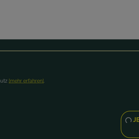
hutz
[mehr erfahren]
.
JETZT UNVERBINDLICH