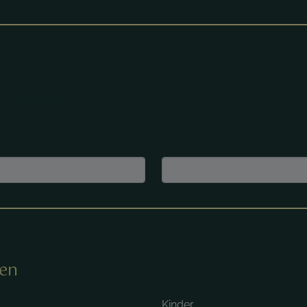
d Pflichtfelder.
nen
Kinder