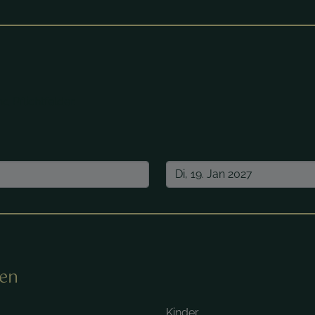
d Pflichtfelder.
nen
Kinder