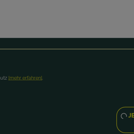
hutz
[mehr erfahren]
.
JETZT UNVERBINDLICH