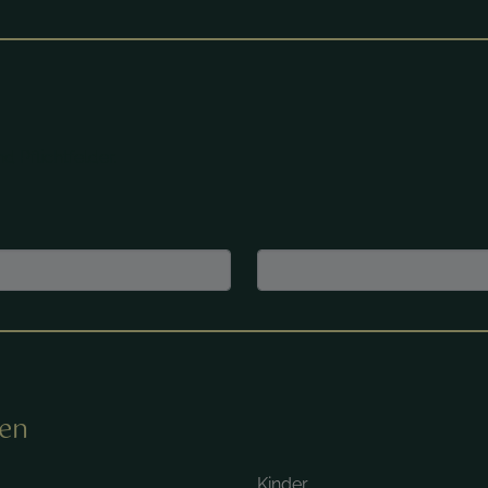
d Pflichtfelder.
nen
Kinder