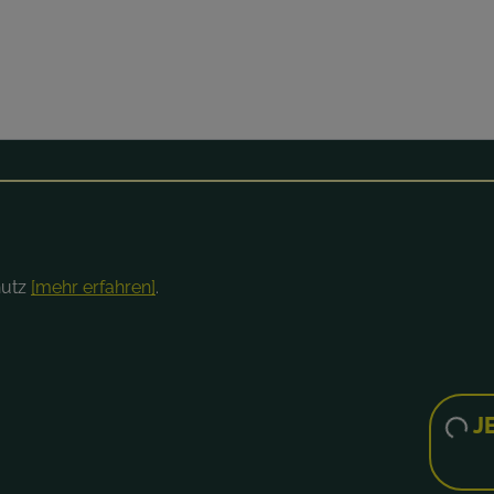
hutz
[mehr erfahren]
.
JETZT UNVERBINDLICH